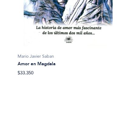
Mario Javier Saban
Senés, 
Amor en Magdala
Amores
$33.350
$45.99