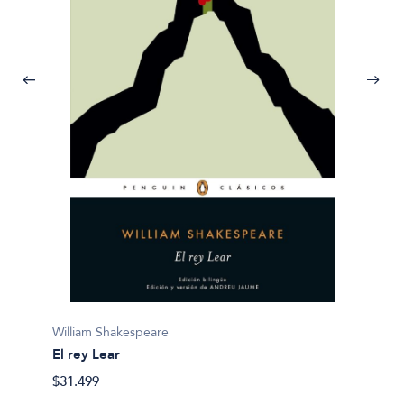
Willia
William Shakespeare
El mer
El rey Lear
$24.00
$31.499