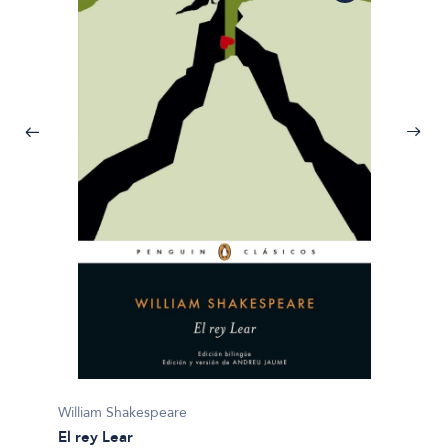
Willia
William Shakespeare
El mer
El rey Lear