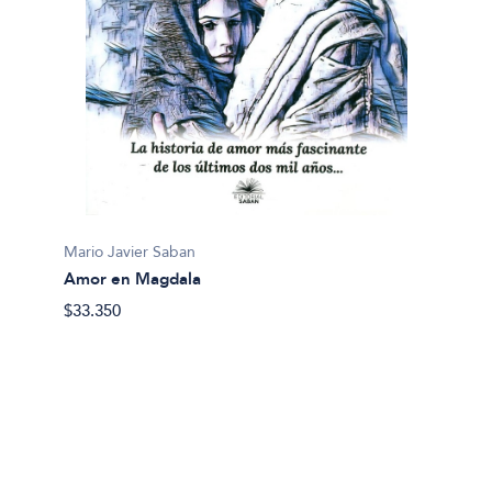
Mario Javier Saban
Senés, 
Amor en Magdala
Amores
$33.350
$45.99