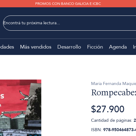
PROMOS CON BANCO GALICIA E ICBC
dades
Más vendidos
Desarrollo
Ficción
Agenda
I
María Fernanda Maquie
Rompecabe
$27.900
Cantidad de páginas:
2
ISBN:
978-950464873-