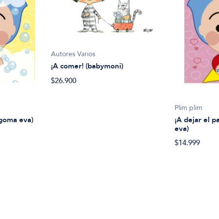
Autores Varios
¡A comer! (babymoni)
$26.900
Plim plim
 goma eva)
¡A dejar el p
eva)
$14.999