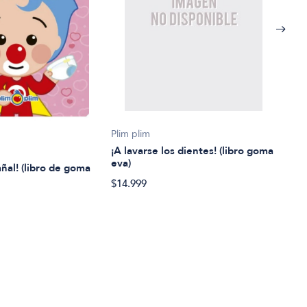
Lore
Plim plim
¡A vi
¡A lavarse los dientes! (libro goma
eva)
añal! (libro de goma
$32.
$14.999