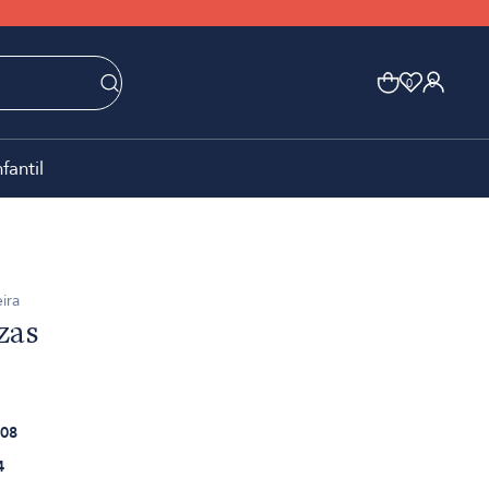
0
0
nfantil
ira
zas
08
4