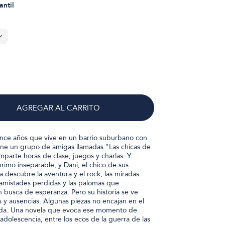
antil
AGREGAR AL CARRITO
nce años que vive en un barrio suburbano con
iene un grupo de amigas llamadas "Las chicas de
mparte horas de clase, juegos y charlas. Y
rimo inseparable, y Dani, el chico de sus
a descubre la aventura y el rock, las miradas
as amistades perdidas y las palomas que
n busca de esperanza. Pero su historia se ve
 y ausencias. Algunas piezas no encajan en el
da. Una novela que evoca ese momento de
a adolescencia, entre los ecos de la guerra de las