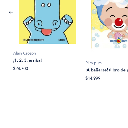
Alain Crozon
¡1, 2, 3, arriba!
Plim plim
$24.700
¡A bañarse! (libro de
$14.999