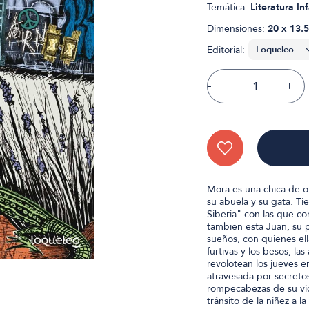
Temática:
Literatura Inf
Dimensiones:
20 x 13.5
Editorial:
-
+
Mora es una chica de o
su abuela y su gata. T
Siberia" con las que co
también está Juan, su p
sueños, con quienes ell
furtivas y los besos, l
revolotean los jueves e
atravesada por secretos
rompecabezas de su vi
tránsito de la niñez a l