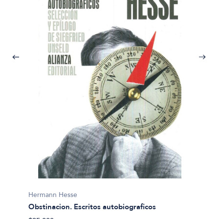
Herman
Hermann Hesse
Siddha
Obstinacion. Escritos autobiograficos