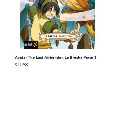
Avatar The Last Airbender. La Brecha Parte 1
Avatar
$11.299
$11.29