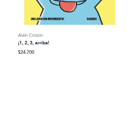
Alain Crozon
¡1, 2, 3, arriba!
Plim pl
$24.700
¡A bañ
$14.99