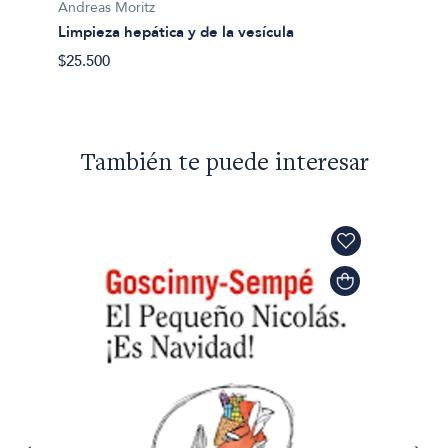
Andrea
Andreas Moritz
Los se
Limpieza hepática y de la vesícula
$59.50
$25.500
También te puede interesar