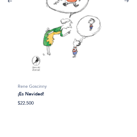
Quino
¡Qué m
$19.99
Rene Goscinny
¡Es Navidad!
$22.500