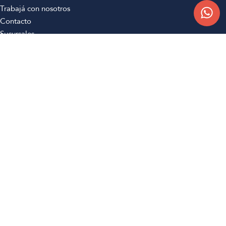
Trabajá con nosotros
Contacto
Sucursales
Compra Online
Atención al cliente
Preguntas frecuentes
Términos y condiciones
Botón de arrepentimiento