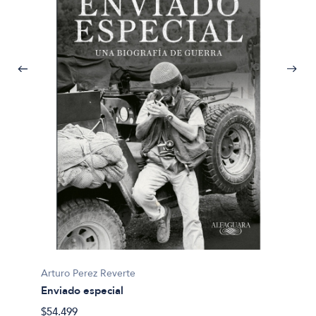
Arturo 
Corsar
Arturo Perez Reverte
$47.49
Enviado especial
$54.499