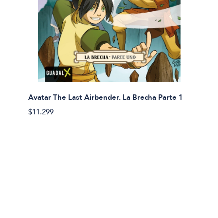
Avatar The Last Airbender. La Brecha Parte 1
Avatar
$11.299
$11.29