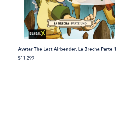
Avatar The Last Airbender. La Brecha Parte 1
Avatar
$11.299
$11.29