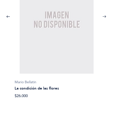
Mario Bellatin
Mario B
La condición de las flores
Perros
$26.000
$22.90