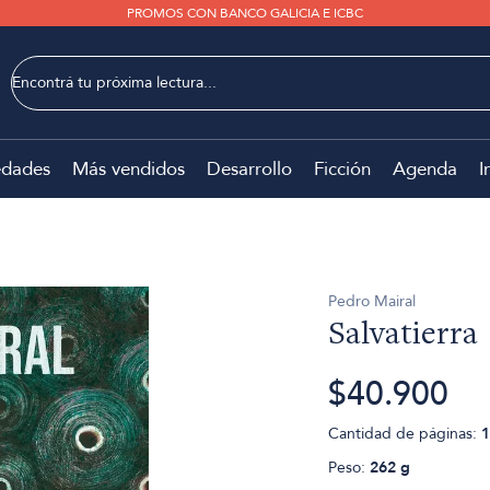
PROMOS CON BANCO GALICIA E ICBC
dades
Más vendidos
Desarrollo
Ficción
Agenda
I
Pedro Mairal
Salvatierra
$40.900
Cantidad de páginas:
1
Peso:
262 g