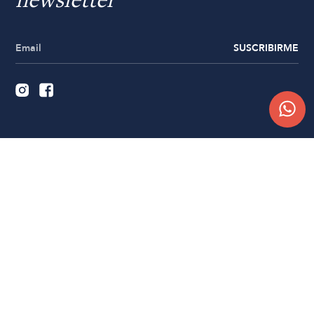
newsletter
SUSCRIBIRME
Quiénes somos
Trabajá con nosotros
Contacto
Sucursales
Compra Online