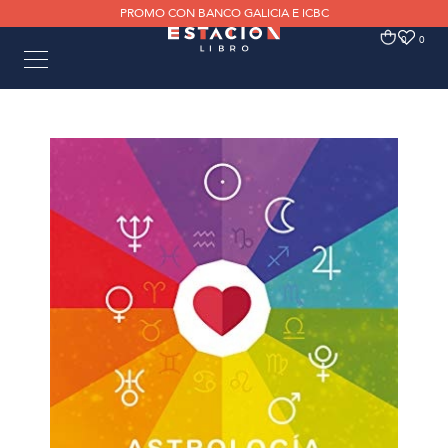
PROMO CON BANCO GALICIA E ICBC
0
0