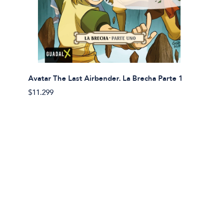
Avatar The Last Airbender. La Brecha Parte 1
Avatar
$11.299
$11.29