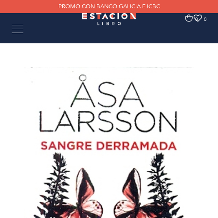
PROMO CON BANCO GALICIA E ICBC
0
0