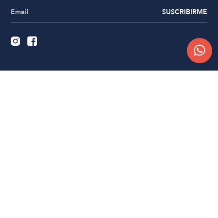
SUSCRIBIRME
Quiénes somos
Trabajá con nosotros
Contacto
Sucursales
Compra Online
Atención al cliente
Preguntas frecuentes