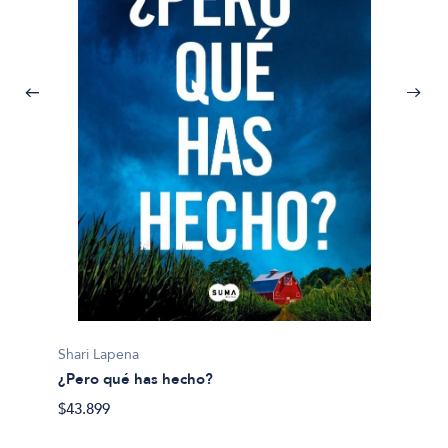
Jurgen
100 Mo
Shari Lapena
$100.9
¿Pero qué has hecho?
$43.899