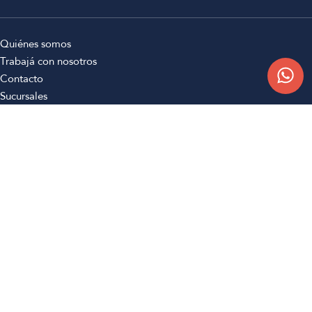
Quiénes somos
Trabajá con nosotros
Contacto
Sucursales
Compra Online
Atención al cliente
Preguntas frecuentes
Términos y condiciones
Botón de arrepentimiento