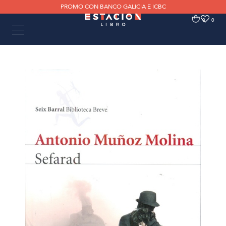
PROMO CON BANCO GALICIA E ICBC
0
0