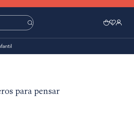
0
0
nfantil
ros para pensar