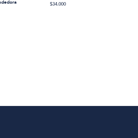
ndedora
$34.000
Aqui
$31.