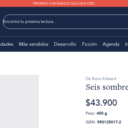
PROMOS CON BANCO GALICIA E ICBC
dades
Más vendidos
Desarrollo
Ficción
Agenda
I
De Bono Edward
Seis sombre
$43.900
Peso:
400 g
ISBN:
950125017-2