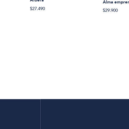
Afuera
Alma empre
$27.490
$29.900