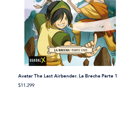
Avatar The Last Airbender. La Brecha Parte 1
Avatar
$11.299
$11.29