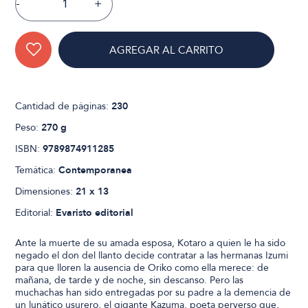
-
+
AGREGAR AL CARRITO
Cantidad de páginas:
230
Peso:
270 g
ISBN:
9789874911285
Temática:
Contemporanea
Dimensiones:
21 x 13
Editorial:
Evaristo editorial
Ante la muerte de su amada esposa, Kotaro a quien le ha sido
negado el don del llanto decide contratar a las hermanas Izumi
para que lloren la ausencia de Oriko como ella merece: de
mañana, de tarde y de noche, sin descanso. Pero las
muchachas han sido entregadas por su padre a la demencia de
un lunático usurero, el gigante Kazuma, poeta perverso que,