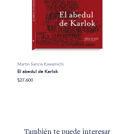
Martin Sancia Kawamichi
El abedul de Karlok
$27.600
Martin 
Shung
$45.00
También te puede interesar