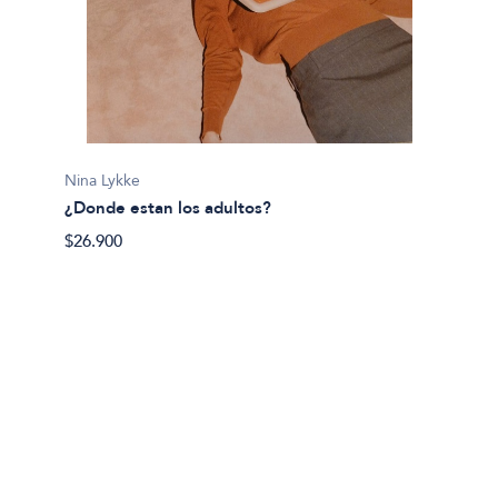
Mirinae
8 vida
$45.99
Nina Lykke
¿Donde estan los adultos?
$26.900