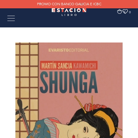
PROMO CON BANCO GALICIA E ICBC
0
0