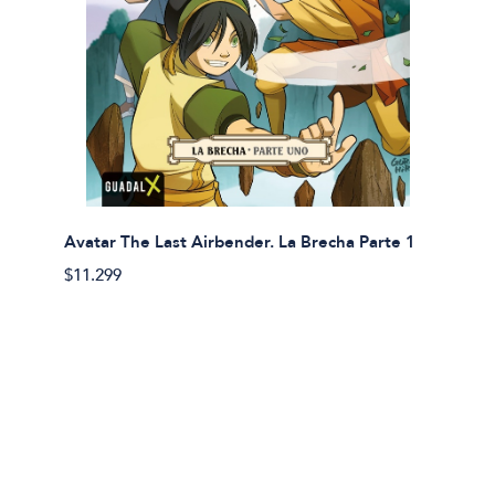
Avatar The Last Airbender. La Brecha Parte 1
Avatar
$11.299
$11.29