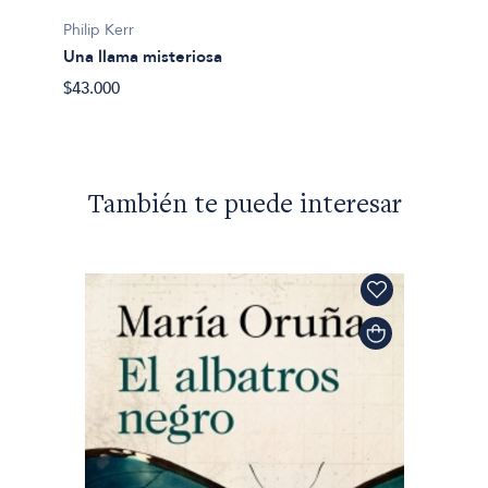
Philip Kerr
Philip K
Una llama misteriosa
Plegar
$43.000
$38.00
También te puede interesar