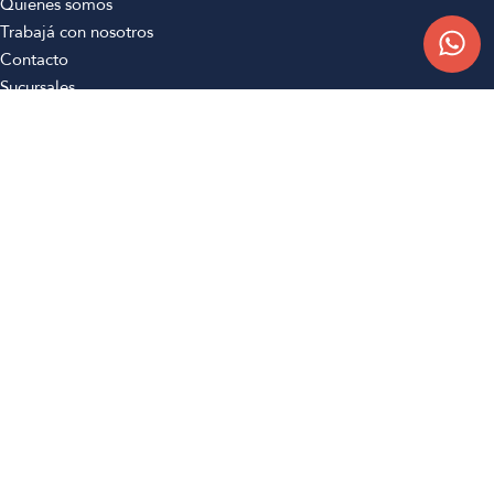
Quiénes somos
Trabajá con nosotros
Contacto
Sucursales
Compra Online
Atención al cliente
Preguntas frecuentes
Términos y condiciones
Botón de arrepentimiento