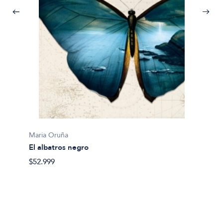
Maria Oruña
El albatros negro
Fabio D
El caz
$52.999
$26.50