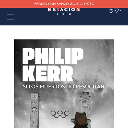
PROMO CON BANCO GALICIA E ICBC
0
0