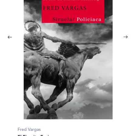
Fred V
Fred Vargas
Cuando