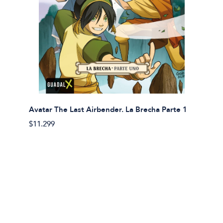
Avatar The Last Airbender. La Brecha Parte 1
Avatar
$11.299
$11.29