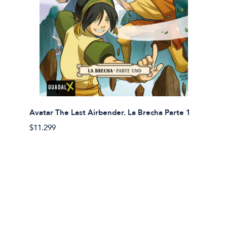
Avatar The Last Airbender. La Brecha Parte 1
Avatar
$11.299
$11.29