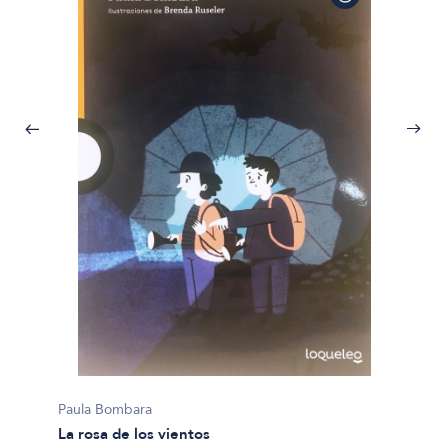
Paula 
Mila e
Paula Bombara
La rosa de los vientos
$16.00