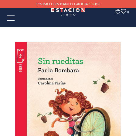
PROMO CON BANCO GALICIA E ICBC
0
0