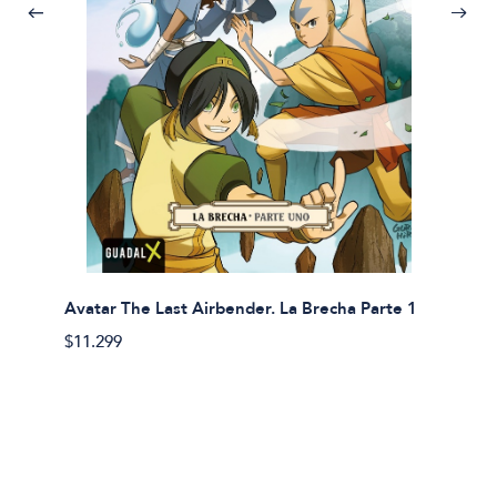
Avatar The Last Airbender. La Brecha Parte 1
Avatar
$11.299
$11.29