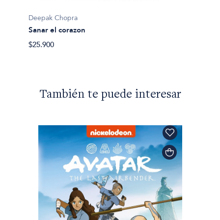
Deepak
Deepak Chopra
Digita
Sanar el corazon
$39.99
$25.900
También te puede interesar