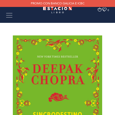
PROMO CON BANCO GALICIA E ICBC
0
0