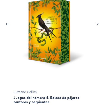
Suzanne
Suzanne Collins
es
Los ju
Juegos del hambre 4. Balada de pájaros
cantores y serpientes
$77.99