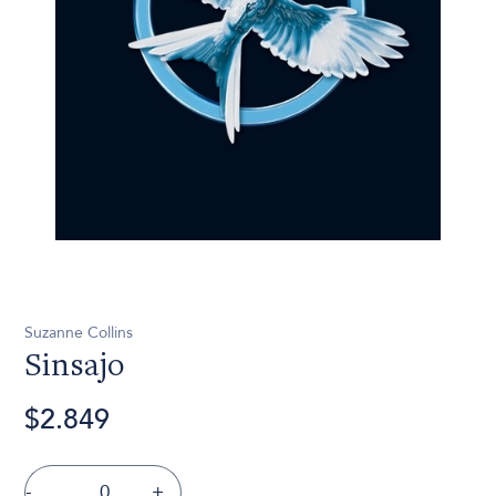
Suzanne Collins
Sinsajo
$2.849
-
+