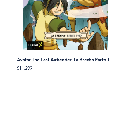
Avatar The Last Airbender. La Brecha Parte 1
Avatar
$11.299
$11.29