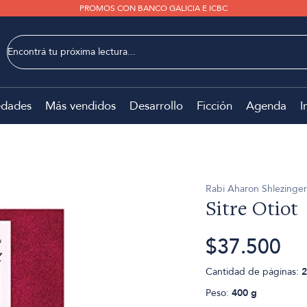
PROMOS CON BANCO GALICIA E ICBC
dades
Más vendidos
Desarrollo
Ficción
Agenda
I
Rabi Aharon Shlezinger
Sitre Otiot
$37.500
Cantidad de páginas:
2
Peso:
400 g