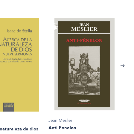
Jean Meslier
Ricar
a
Anti-Fenelon
Beni
 naturaleza de dios