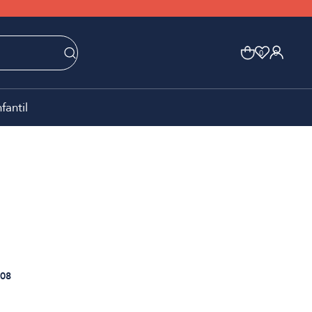
0
0
nfantil
08