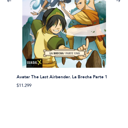
Avatar The Last Airbender. La Brecha Parte 1
Avatar
$11.299
$11.29