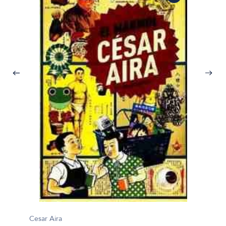
Cesar A
El Már
Cesar Aira