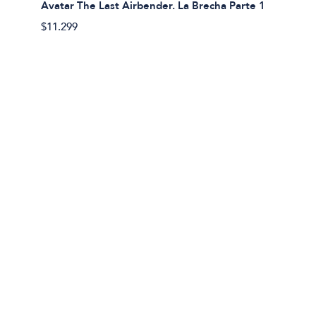
Avatar The Last Airbender. La Brecha Parte 1
Avatar
$11.299
$11.29