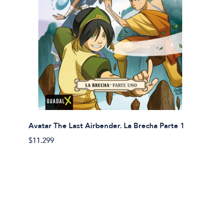
Avatar The Last Airbender. La Brecha Parte 1
Avatar
$11.299
$11.29