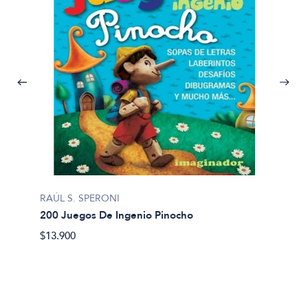
RAÚL S. SPERONI
200 Juegos De Ingenio Pinocho
$13.900
Vespign
2001. 
$27.00