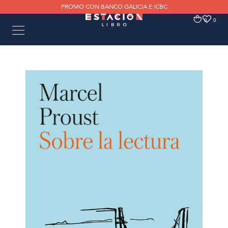
PROMO CON BANCO GALICIA E ICBC
0
0