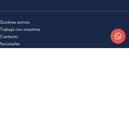
Quiénes somos
Trabajá con nosotros
Contacto
Sucursales
Compra Online
Atención al cliente
Preguntas frecuentes
Términos y condiciones
Botón de arrepentimiento