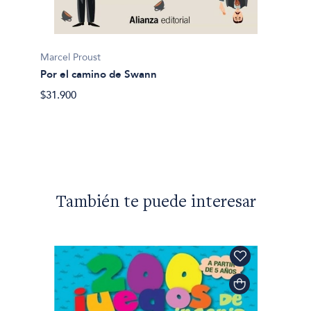
Marcel 
En bus
Marcel Proust
$102.9
Por el camino de Swann
$31.900
También te puede interesar