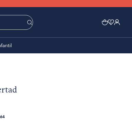
0
0
nfantil
ertad
64