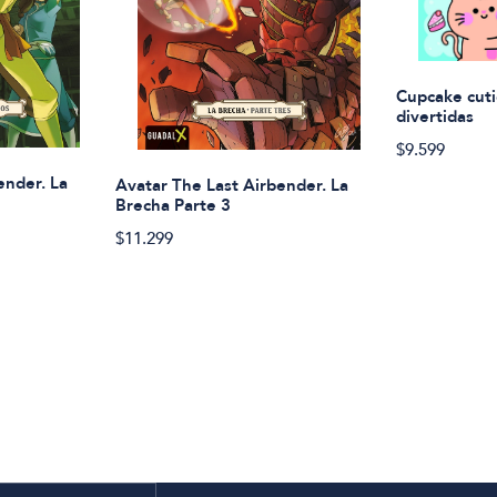
Cupcake cuti
divertidas
$9.599
ender. La
Avatar The Last Airbender. La
Brecha Parte 3
$11.299