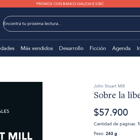
PROMOS CON BANCO GALICIA E ICBC
dades
Más vendidos
Desarrollo
Ficción
Agenda
I
John Stuart Mill
Sobre la lib
$57.900
Cantidad de páginas:
1
Peso:
243 g