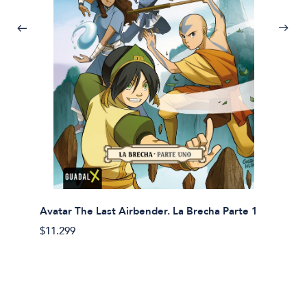
Avatar The Last Airbender. La Brecha Parte 1
Avatar
$11.299
$11.29