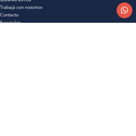
Trabajá con nosotros
Contacto
Sucursales
Compra Online
Atención al cliente
Preguntas frecuentes
Términos y condiciones
Botón de arrepentimiento