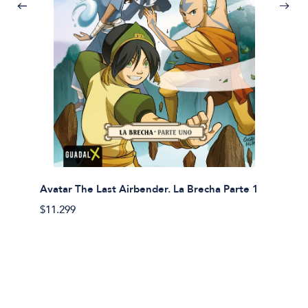
Avatar The Last Airbender. La Brecha Parte 1
Avatar
$11.299
$11.29