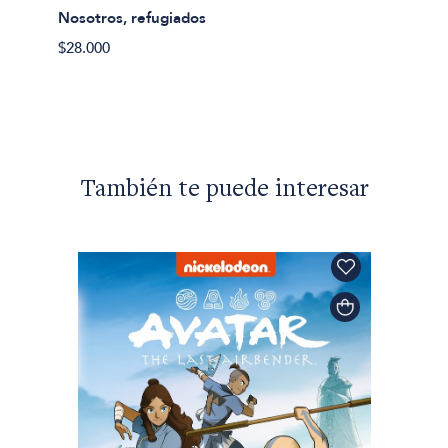
Nosotros, refugiados
Hannah
$28.000
Sobre 
$41.99
También te puede interesar