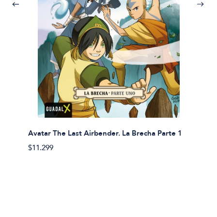
Avatar The Last Airbender. La Brecha Parte 1
Avatar
$11.299
$11.29