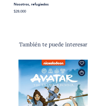
Nosotros, refugiados
Hannah
$28.000
Sobre 
$41.99
También te puede interesar