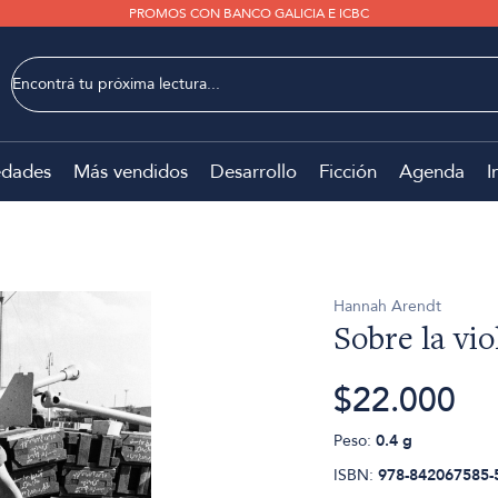
PROMOS CON BANCO GALICIA E ICBC
dades
Más vendidos
Desarrollo
Ficción
Agenda
I
Hannah Arendt
Sobre la vio
$22.000
Peso:
0.4 g
ISBN:
978-842067585-