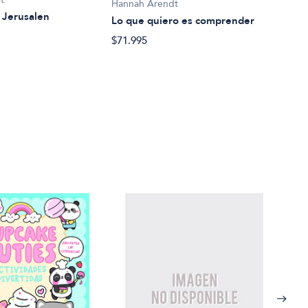
Hannah Arendt
Hann
 Jerusalen
Lo que quiero es comprender
Cris
$71.995
$51.