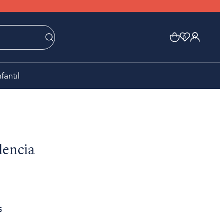
0
0
nfantil
lencia
5