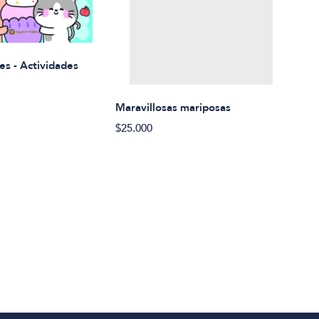
Rued
es - Actividades
$21.
Maravillosas mariposas
$25.000