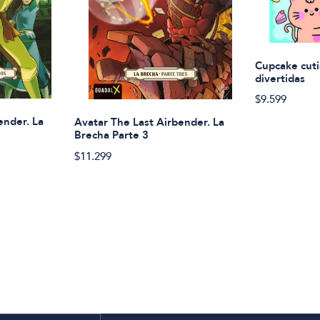
Cupcake cuti
divertidas
$9.599
ender. La
Avatar The Last Airbender. La
Brecha Parte 3
$11.299