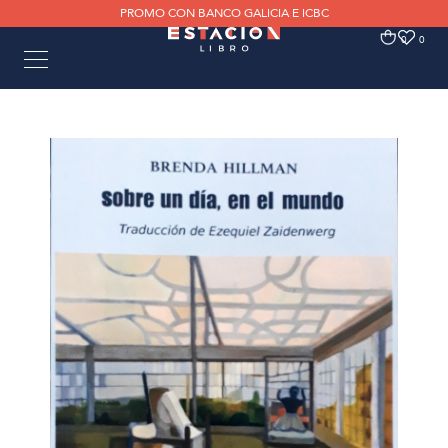
PROMO CON BANCO GALICIA E ICBC
0
0