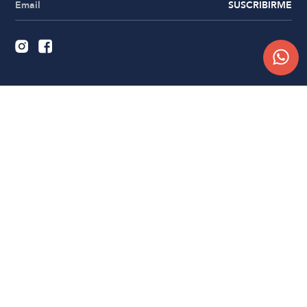
SUSCRIBIRME
Quiénes somos
Trabajá con nosotros
Contacto
Sucursales
Compra Online
Atención al cliente
Preguntas frecuentes