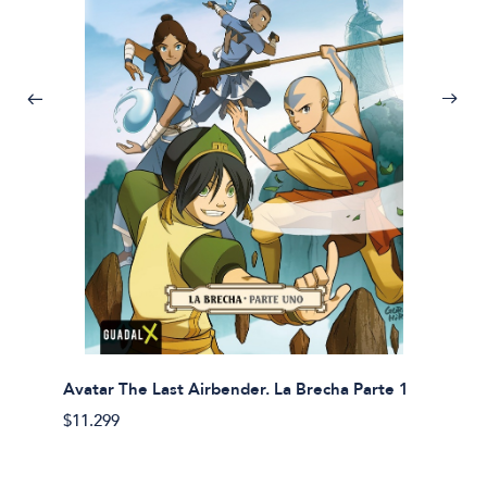
Avatar The Last Airbender. La Brecha Parte 1
Avatar
$11.299
$11.29