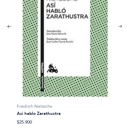
Friedrich Nietzsche
Friedri
Asi hablo Zarathustra
La Gen
$25.900
$32.00