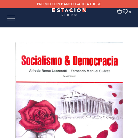
PROMO CON BANCO GALICIA E ICBC
0
0