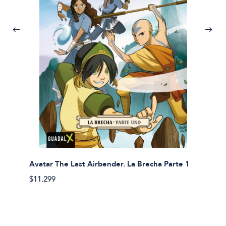
Avatar The Last Airbender. La Brecha Parte 1
Avatar
$11.299
$11.29