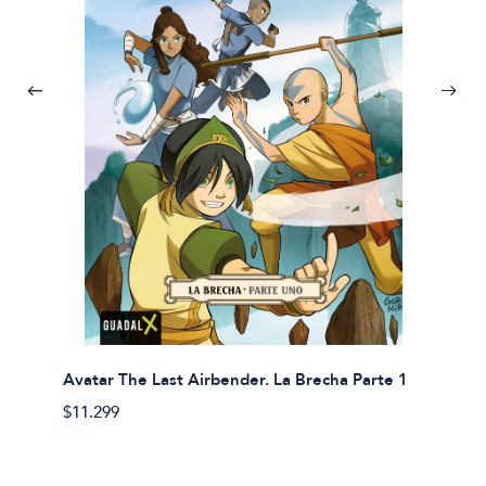
Avatar The Last Airbender. La Brecha Parte 1
Avatar
$11.299
$11.29