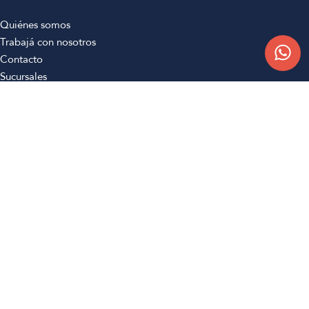
Quiénes somos
Trabajá con nosotros
Contacto
Sucursales
Compra Online
Atención al cliente
Preguntas frecuentes
Términos y condiciones
Botón de arrepentimiento