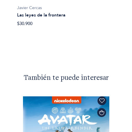
Javier Cercas
Las leyes de la frontera
Javier 
El per
$30.900
$33.49
También te puede interesar