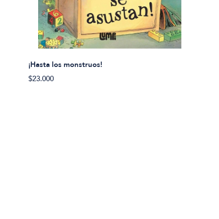
¡Hasta los monstruos!
$23.000
Olivier
Cereci
$23.00