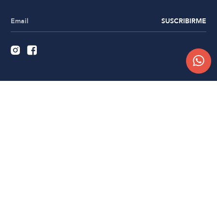
SUSCRIBIRME
Quiénes somos
Trabajá con nosotros
Contacto
Sucursales
Compra Online
Atención al cliente