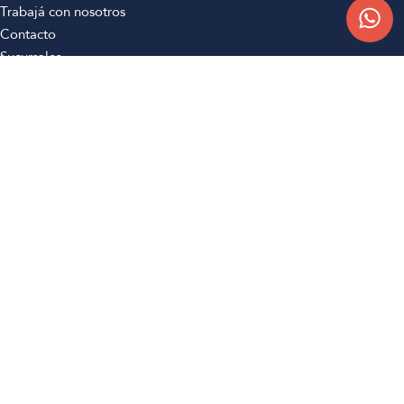
Trabajá con nosotros
Contacto
Sucursales
Compra Online
Atención al cliente
Preguntas frecuentes
Términos y condiciones
Botón de arrepentimiento