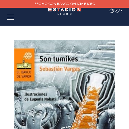
PROMO CON BANCO GALICIA E ICBC
0
0