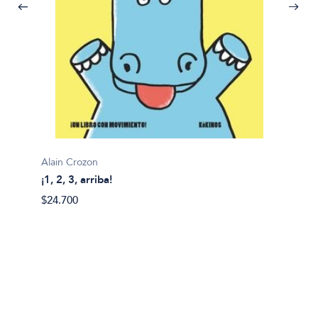
Alain Crozon
¡1, 2, 3, arriba!
Plim pl
$24.700
¡A bañ
$14.99