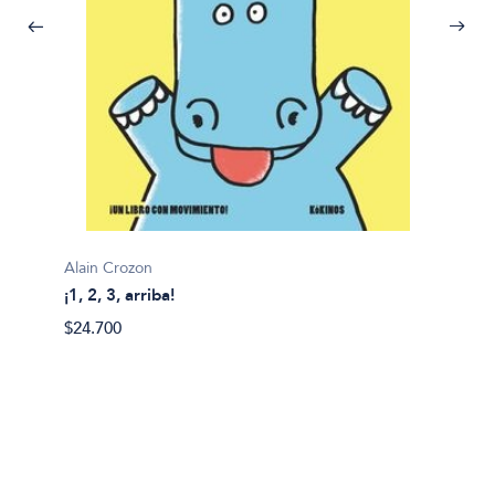
Alain Crozon
¡1, 2, 3, arriba!
Plim pl
$24.700
¡A bañ
$14.99