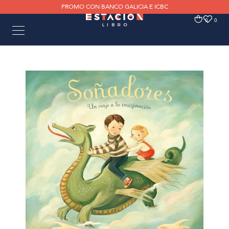
PROMO CON BANCO GALICIA E ICBC
0
0