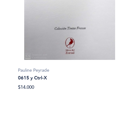
Aurore
Pauline Peyrade
Al fon
0615 y Ctrl-X
Invest
$14.000
olvido
$14.00