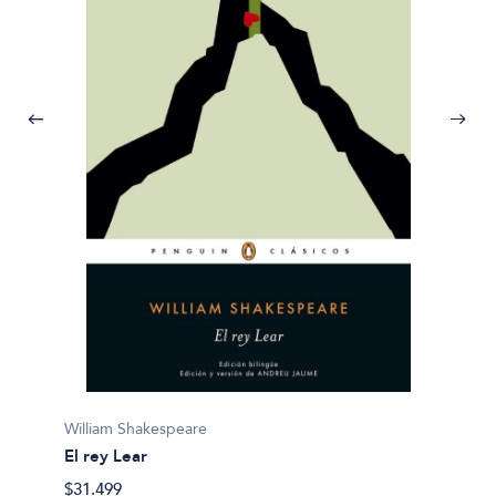
Willia
William Shakespeare
El Mer
El rey Lear
$24.00
$31.499