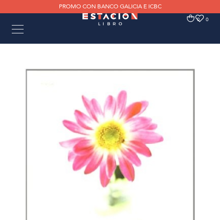
PROMO CON BANCO GALICIA E ICBC
0
0