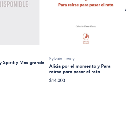
n
Lanc
Sylvain Levey
 Spirit y Más grande
Alta
Alicia por el momento y Para
reírse para pasar el rato
$14.
$14.000