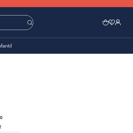
0
0
nfantil
0
2