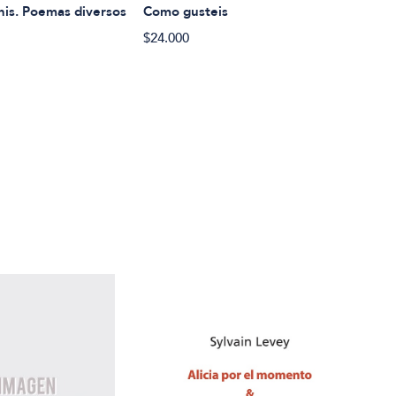
Will
is. Poemas diversos
Como gusteis
Medi
$24.000
$24.