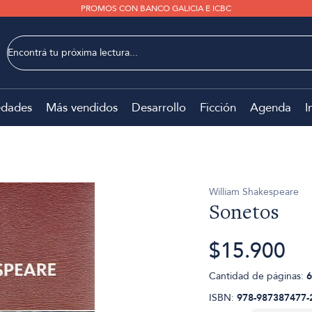
PROMOS CON BANCO GALICIA E ICBC
dades
Más vendidos
Desarrollo
Ficción
Agenda
I
William Shakespeare
Sonetos
$15.900
Cantidad de páginas:
6
ISBN:
978-987387477-