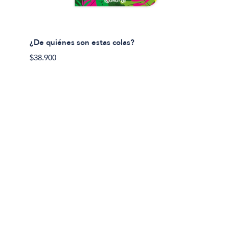
¿De quiénes son estas colas?
¿De qu
$38.900
$38.90