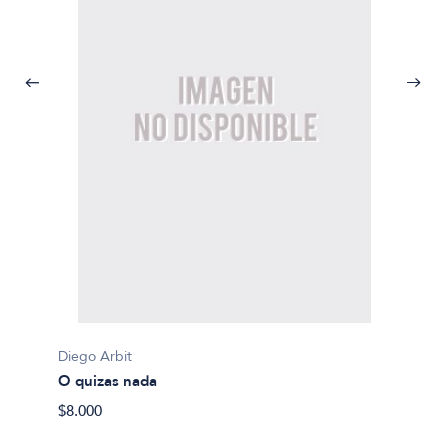
Diego Arbit
Diego A
O quizas nada
Bondi
$8.000
$10.00