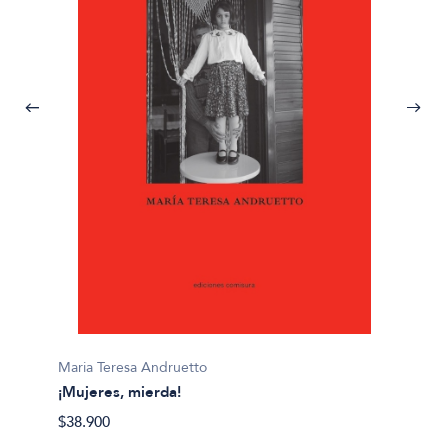
Maria Teresa Andruetto
Maria 
¡Mujeres, mierda!
El arte
$38.900
$28.00