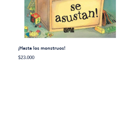
¡Hasta los monstruos!
$23.000
Olivier
Cereci
$23.00