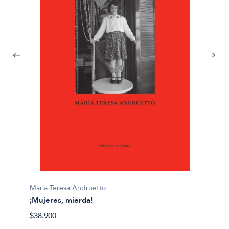
Maria Teresa Andruetto
Maria 
¡Mujeres, mierda!
El arte
$38.900
$28.00