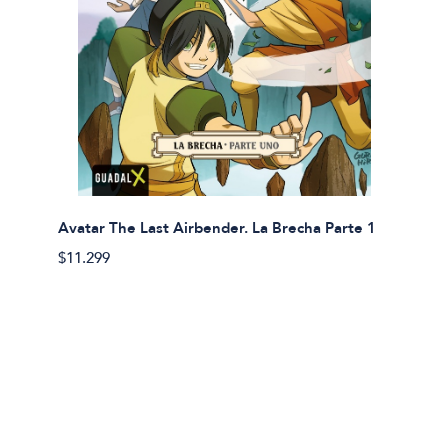
Avatar The Last Airbender. La Brecha Parte 1
Avatar
$11.299
$11.29