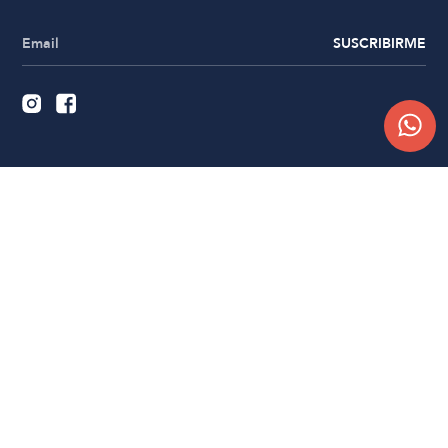
SUSCRIBIRME
Quiénes somos
Trabajá con nosotros
Contacto
Sucursales
Compra Online
Atención al cliente