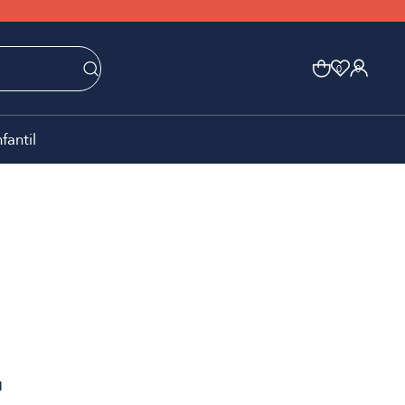
0
0
nfantil
1