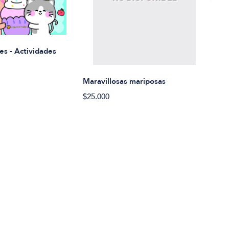
Rued
es - Actividades
$21.
Maravillosas mariposas
$25.000