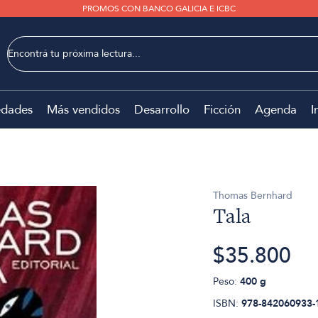
PROMOS CON BANCO GALICIA E ICBC
dades
Más vendidos
Desarrollo
Ficción
Agenda
I
Thomas Bernhard
Tala
$35.800
Peso:
400 g
ISBN:
978-842060933-