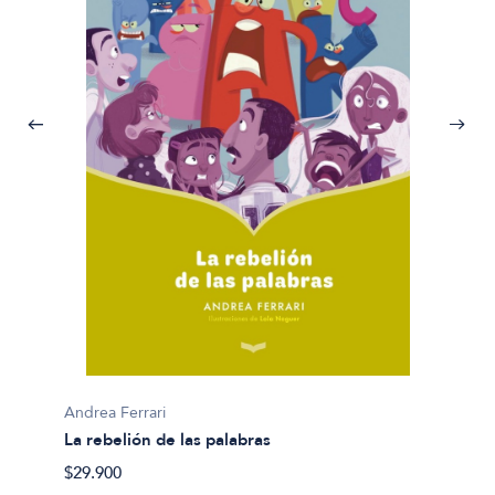
Andrea 
La señ
$29.00
Andrea Ferrari
La rebelión de las palabras
$29.900