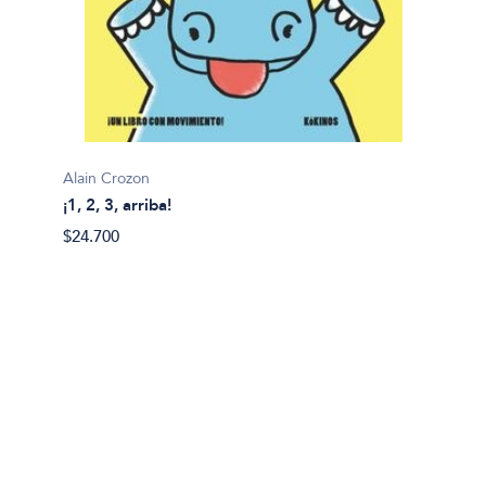
Alain Crozon
¡1, 2, 3, arriba!
Plim pl
$24.700
¡A bañ
$14.99