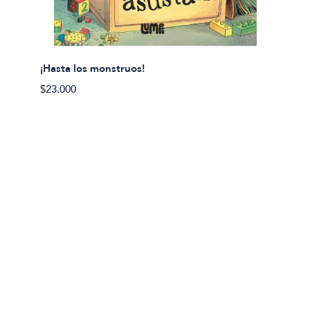
¡Hasta los monstruos!
$23.000
Olivier
Cereci
$23.00