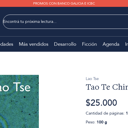
PROMOS CON BANCO GALICIA E ICBC
dades
Más vendidos
Desarrollo
Ficción
Agenda
I
Lao Tse
Tao Te Chi
$25.000
Cantidad de páginas:
1
Peso:
100 g