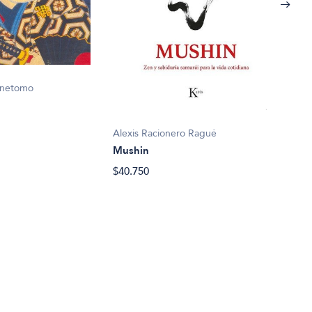
unetomo
Miya
Trat
$13.
Alexis Racionero Ragué
Mushin
$40.750