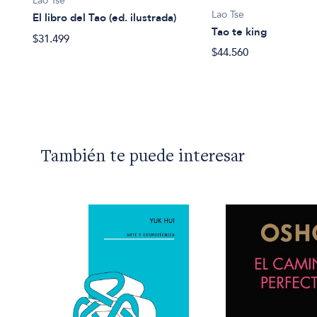
Lao Tse
Lao Tse
El libro del Tao (ed. ilustrada)
Tao te king
$31.499
$44.560
También te puede interesar