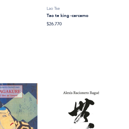
Lao 
Lao Tse
Tao 
Tao te king -carcamo
$28.
$26.770