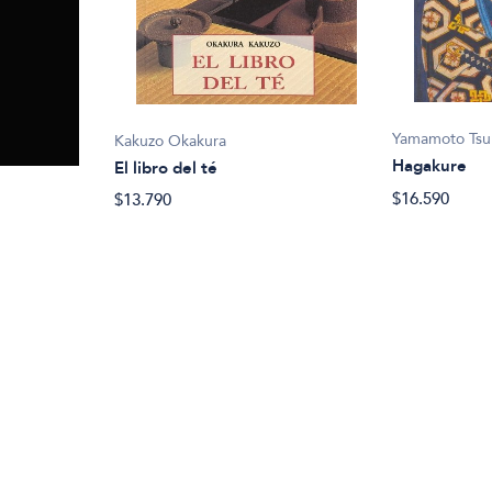
Yamamoto Ts
Kakuzo Okakura
Hagakure
El libro del té
$16.590
$13.790