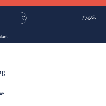
0
0
nfantil
ng
89